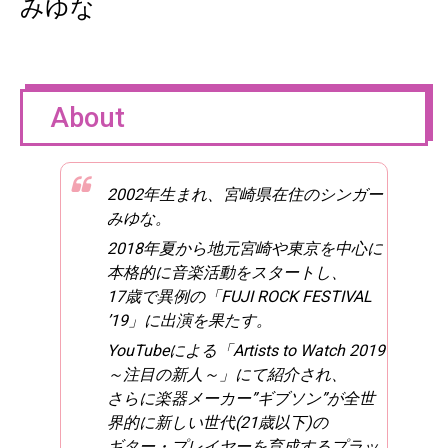
みゆな
About
2002年生まれ、宮崎県在住のシンガー
みゆな。
2018年夏から地元宮崎や東京を中心に
本格的に音楽活動をスタートし、
17歳で異例の「FUJI ROCK FESTIVAL
’19」に出演を果たす。
YouTubeによる「Artists to Watch 2019
～注目の新人～」にて紹介され、
さらに楽器メーカー”ギブソン”が全世
界的に新しい世代(21歳以下)の
ギター・プレイヤーを育成するプラッ