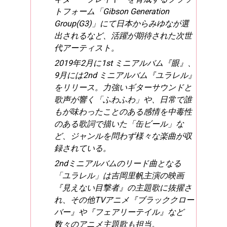
トフォーム「Gibson Generation
Group(G3)」にて日本からみゆなが選
出されるなど、活躍が期待された次世
代アーティスト。
2019年2月に1st ミニアルバム『眼』、
9月には2nd ミニアルバム『ユラレル』
をリリース。力強いギターサウンドと
歌声が響く「ふわふわ」や、日常で誰
もが味わったことのある感情を中毒性
のある歌詞で描いた「缶ビール」な
ど、ジャンルを問わず様々な楽曲が収
録されている。
2ndミニアルバムのリード曲となる
「ユラレル」は吉岡里帆主演の映画
『見えない目撃者』の主題歌に抜擢さ
れ、その他TVアニメ『ブラッククロー
バー』や『フェアリーテイル』など
数々のアニメ主題歌も担当。