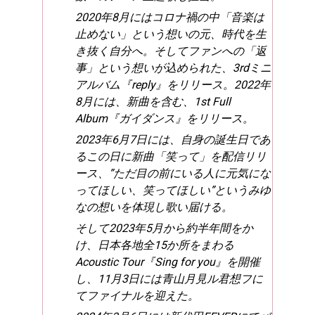
2020年8月にはコロナ禍の中「音楽は
止めない」という想いの元、時代を生
き抜く自分へ。そしてファンへの「返
事」という想いが込められた、3rdミニ
アルバム『reply』をリリース。2022年
8月には、新曲を含む、1st Full
Album『ガイダンス』をリリース。
2023年6月7日には、自身の誕生日であ
るこの日に新曲「笑って」を配信リリ
ース、”ただ目の前にいる人に元気にな
ってほしい、笑ってほしい”というみゆ
なの想いを体現し歌い届ける。
そして2023年5月から約半年間をか
け、日本各地全15か所をまわる
Acoustic Tour『Sing for you』を開催
し、11月3日には青山月見ル君想フに
てファイナルを迎えた。