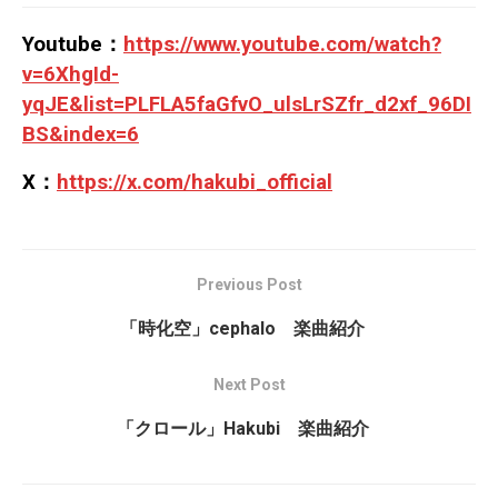
Youtube：
https://www.youtube.com/watch?
v=6XhgId-
yqJE&list=PLFLA5faGfvO_ulsLrSZfr_d2xf_96DI
BS&index=6
X：
https://x.com/hakubi_official
Previous Post
「時化空」cephalo 楽曲紹介
Next Post
「クロール」Hakubi 楽曲紹介