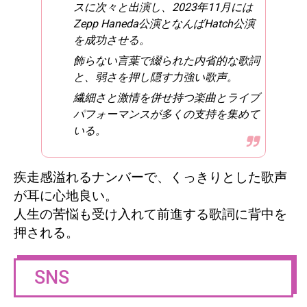
スに次々と出演し、2023年11月には
Zepp Haneda公演となんばHatch公演
を成功させる。
飾らない言葉で綴られた内省的な歌詞
と、弱さを押し隠す力強い歌声。
繊細さと激情を併せ持つ楽曲とライブ
パフォーマンスが多くの支持を集めて
いる。
疾走感溢れるナンバーで、くっきりとした歌声
が耳に心地良い。
人生の苦悩も受け入れて前進する歌詞に背中を
押される。
SNS