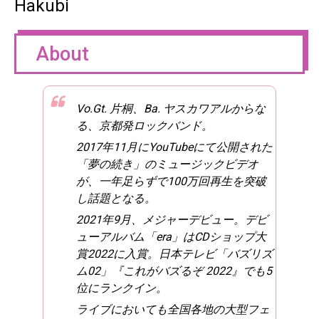
Hakubi
About
Vo.Gt. 片桐、Ba. ヤスカワアルからな
る、京都発ロックバンド。
2017年11月にYouTubeにて公開された
「夢の続き」のミュージックビデオ
が、一年足らずで100万回再生を突破
し話題となる。
2021年9月、メジャーデビュー。デビ
ューアルバム「era」はCDショップ大
賞2022に入賞。日本テレビ「バズリズ
ム02」『これがバズるぞ 2022』でも5
位にランクイン。
ライブにおいても全国各地の大型フェ