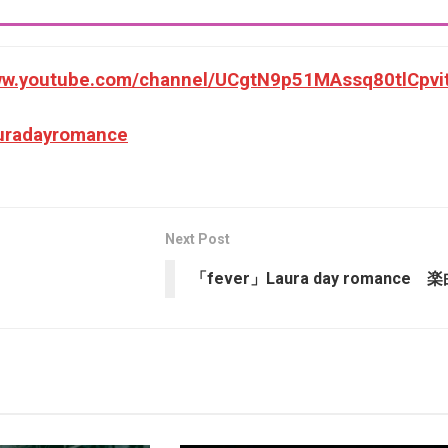
www.youtube.com/channel/UCgtN9p51MAssq80tlCpvi
auradayromance
Next Post
「fever」Laura day romance