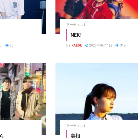
アーティスト
NEK!
日
66
BY
KAEDE
2025年9月11日
319
アーティスト
ら
美根