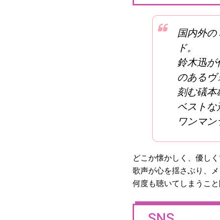
国内外の
ド。
鈴木迅が
のあるヴ
刻む礒本
ベストな
ワンマン
どこか懐かしく、優しく
歌声が心を揺さぶり、メ
何度も聴いてしまうこと
SNS