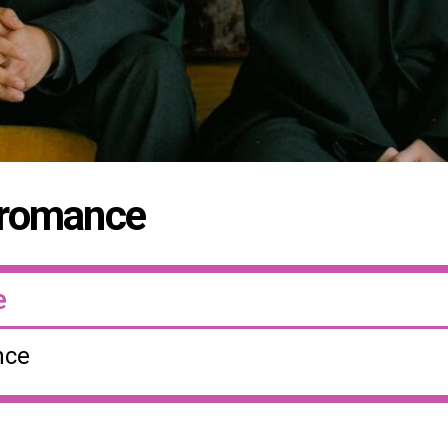
 romance
e
nce