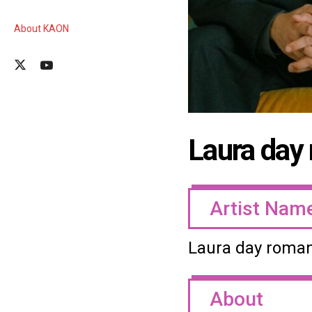
About KAON
Laura day
Artist Nam
Laura day roma
About