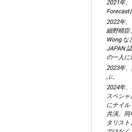
2021年、1s
Forec
2022年
細野晴臣
Wong 
JAPAN
の一人に
2023年
ぶ。
2024
スペシャル動画
にナイル
共演。同年
タリスト
ではなく