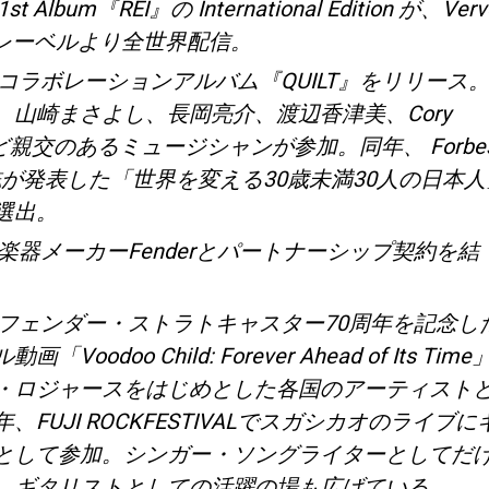
t Album『REI』の International Edition が、Verv
astレーベルより全世界配信。
、コラボレーションアルバム『QUILT』をリリース
、山崎まさよし、長岡亮介、渡辺香津美、Cory
など親交のあるミュージシャンが参加。同年、 Forbe
 誌が発表した「世界を変える30歳未満30人の日本人
選出。
、楽器メーカーFenderとパートナーシップ契約を結
年、フェンダー・ストラトキャスター70周年を記念し
「Voodoo Child: Forever Ahead of Its Time
・ロジャースをはじめとした各国のアーティスト
、FUJI ROCKFESTIVALでスガシカオのライブに
として参加。シンガー・ソングライターとしてだ
、ギタリストとしての活躍の場も広げている。