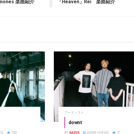
emones 楽曲紹介
「Heaven」Rei 楽曲紹介
アーティスト
downt
7日
193
BY
KAEDE
2025年10月3日
77