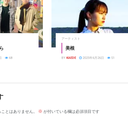
アーティスト
ら
美根
日
68
BY
KAEDE
2025年6月26日
51
す
※
ることはありません。
が付いている欄は必須項目です