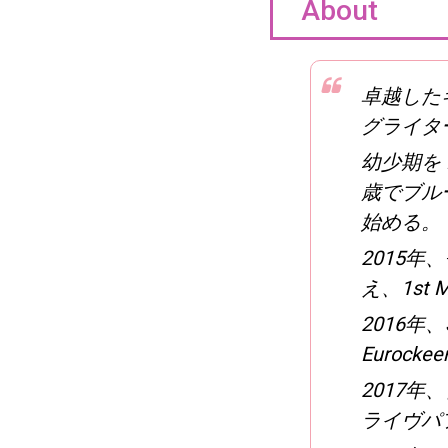
About
卓越した
グライタ
幼少期を
歳でブル
始める。
2015
え、1st 
2016年、SX
Euroc
2017年
ライヴパ