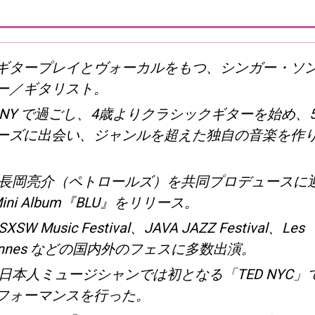
ギタープレイとヴォーカルをもつ、シンガー・ソ
ー／ギタリスト。
 NY で過ごし、4歳よりクラシックギターを始め、
ーズに出会い、ジャンルを超えた独自の音楽を作
年、長岡亮介（ペトロールズ）を共同プロデュースに
Mini Album『BLU』をリリース。
SW Music Festival、JAVA JAZZ Festival、Les
keennes などの国内外のフェスに多数出演。
、日本人ミュージシャンでは初となる「TED NYC」
フォーマンスを行った。