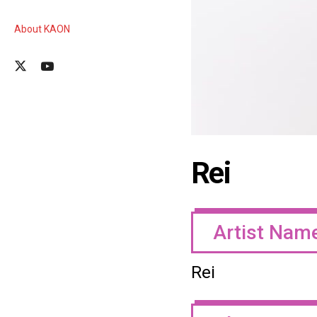
About KAON
Rei
Artist Nam
Rei