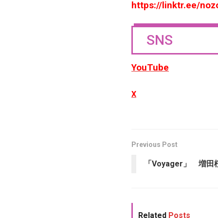
https://linktr.ee/n
SNS
YouTube
X
Previous Post
「Voyager」 増
Related
Posts