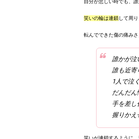
自分が悲しい時でも、誰
笑いの輪は連鎖
して周り
転んでできた傷の痛みさ
誰かが泣
誰も近寄
1人で泣
だんだん
手を差し
握りかえ
笑いが連鎖するように、