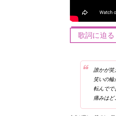
歌詞に迫る
誰かが笑
笑いの輪
転んでで
痛みはど