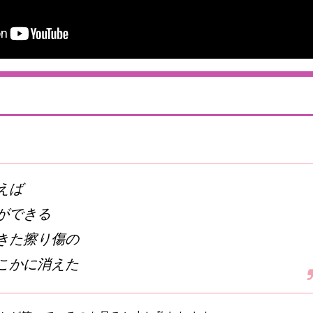
えば
ができる
きた擦り傷の
こかに消えた