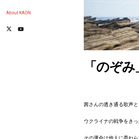
About KAON
「のぞみ
茜さんの透き通る歌声と
ウクライナの戦争をきっ
その運命は他人に委ねら