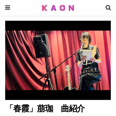
「春霞」萠珈 曲紹介