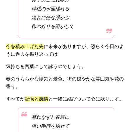
薄桃の水面揺れる
流れに任せ浮かぶ
街の灯りを溶かして
今を積み上げた先
に未来がありますが、恐らく今日のよ
うに過去を振り返っては
気持ちを言葉にして詠うのでしょう。
春のうららかな陽気と景色、街の穏やかな雰囲気や花の
香り。
すべてが
記憶と感情
と一緒に結びついて心に残ります。
暮れなずむ春霞に
淡い期待を馳せて