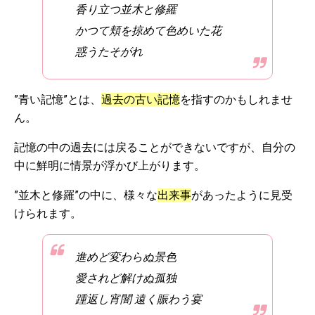
香り立つ並木と修羅
かつて頬を掠めて色めいた花
惑うたそがれ
”青い記憶”とは、
過去の古い記憶
を指すのかもしれませ
ん。
記憶の中の過去には戻ることができないですが、自分の
中に鮮明に情景が浮かび上がります。
”並木と修羅”の中に、様々な
出来事
があったように見受
けられます。
進めど変わらぬ景色
愛されど解けぬ孤独
踵返し宵闇 遠く賑わう宴