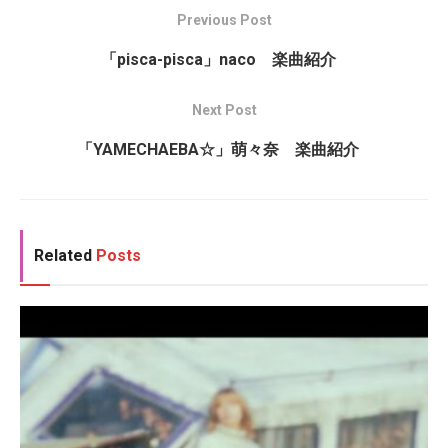
Previous Post
「pisca-pisca」naco 楽曲紹介
Next Post
「YAMECHAEBA☆」萌々奈 楽曲紹介
Related
Posts