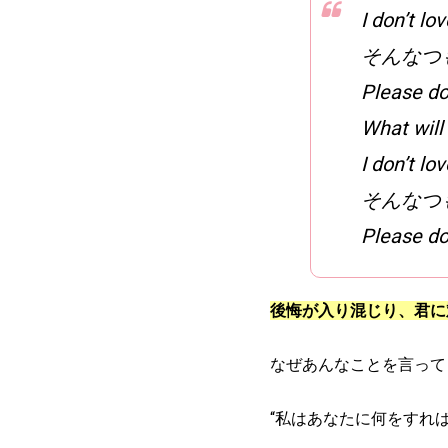
I don’t l
そんなつ
Please do
What will
I don’t l
そんなつ
Please do
後悔が入り混じり、君に
なぜあんなことを言って
“私はあなたに何をすれ