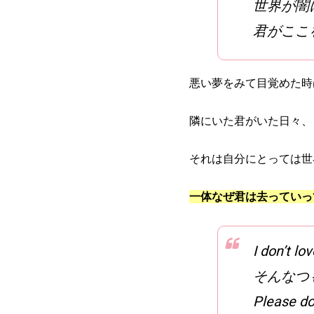
世界が闇
君がここ
悪い夢をみて目覚めた時
隣にいた君がいた日々、
それは自分にとっては世
一体なぜ君は去っていっ
I don’t l
そんなつ
Please do