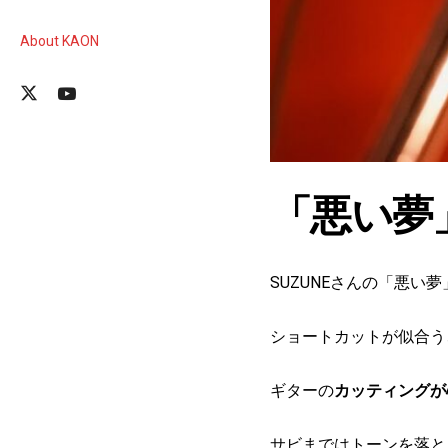
About KAON
「悪い夢」
SUZUNEさんの「悪い
ショートカットが似合う、
ギターの
カッティングが
サビまではトーンを落と