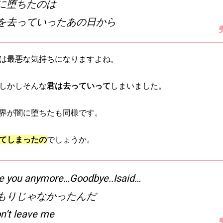
に堕ちたのは
を去っていったあの日から
は最悪な気持ちになりますよね。
しかしそんな
君は去っていって
しまいました。
界が闇に堕ちたも同様です。
てしまったの
でしょうか。
ove you anymore…Goodbye..Isaid…
もりじゃなかったんだ
n’t leave me