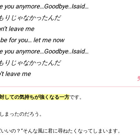
ove you anymore…Goodbye..Isaid…
もりじゃなかったんだ
n’t leave me
 be for you… let me now
ove you anymore…Goodbye..Isaid…
もりじゃなかったんだ
’t leave me
対しての気持ちが強くなる一方
です。
しまったのだろう。
ばいいの？”そんな風に君に尋ねたくなってしまいます。