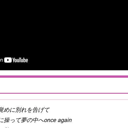
覚めに別れを告げて
操って夢の中へonce again