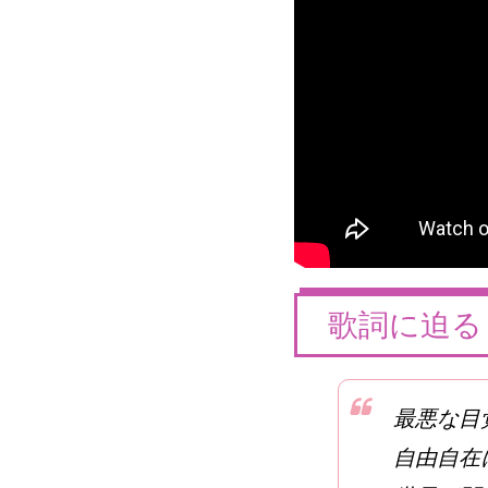
歌詞に迫る
最悪な目
自由自在に