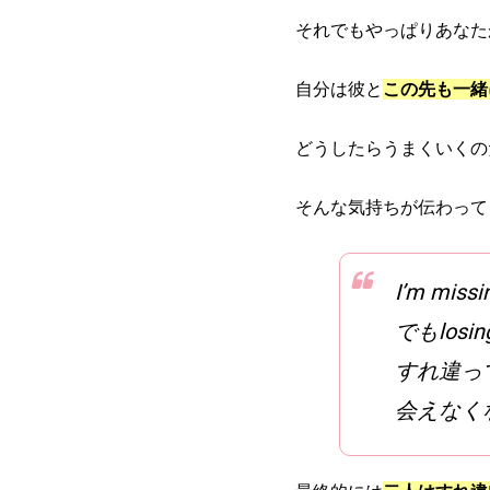
それでもやっぱりあなた
自分は彼と
この先も一緒
どうしたらうまくいくの
そんな気持ちが伝わって
I’m missi
でもlosing
すれ違っ
会えなく