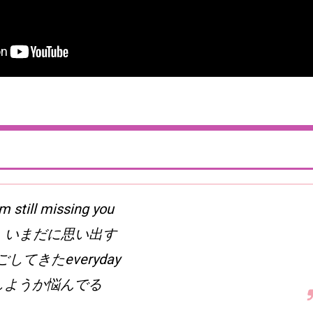
m still missing you
ay いまだに思い出す
してきたeveryday
しようか悩んでる