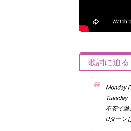
歌詞に迫る
Monday I’
Tuesd
不安で過ご
Uターン